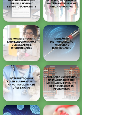
GESTÃO E BLINDAGEM
INTRODUÇÃO À PRÁTICA
JURÍDICA NO NOVO
DA TERAPIA DE SESSÃO
ESTATUTO DO PACIENTE
ÚNICA NARRATIVA
ME FORMEI E AGORA?
IMERSÃO EM
EMPREENDEDORISMO X
INSTRUMENTAÇÃO
CLT: DESAFIOS E
ROTATÓRIA E
OPORTUNIDADES
RECIPROCANTE
ALVENARIA ESTRUTURAL
INTERPRETAÇÃO DE
NA PRÁTICA COM TQS:
EXAMES LABORATORIAIS
MODELAGEM E PROJETO
NA ROTINA CLÍNICA DE
DE EDIFÍCIO COM 15
CÃES E GATOS
PAVIMENTOS