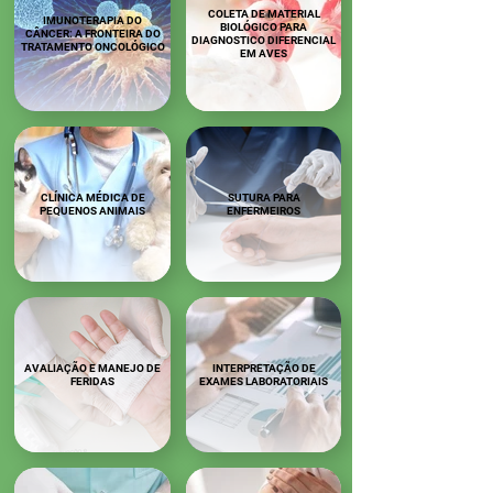
COLETA DE MATERIAL
IMUNOTERAPIA DO
BIOLÓGICO PARA
CÂNCER: A FRONTEIRA DO
DIAGNOSTICO DIFERENCIAL
TRATAMENTO ONCOLÓGICO
EM AVES
CLÍNICA MÉDICA DE
SUTURA PARA
PEQUENOS ANIMAIS
ENFERMEIROS
AVALIAÇÃO E MANEJO DE
INTERPRETAÇÃO DE
FERIDAS
EXAMES LABORATORIAIS