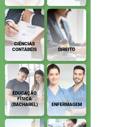
CIÊNCIAS
CONTÁBEIS
DIREITO
EDUCAÇÃO
FÍSICA
(BACHAREL)
ENFERMAGEM