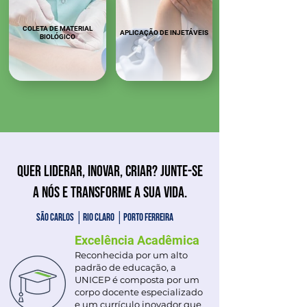
COLETA DE MATERIAL
APLICAÇÃO DE INJETÁVEIS
BIOLÓGICO
Quer liderar, inovar, criar? Junte-se
a nós e transforme a sua vida.
São carlos │Rio claro │porto ferreira
Excelência Acadêmica
Reconhecida por um alto
padrão de educação, a
UNICEP é composta por um
corpo docente especializado
e um currículo inovador que