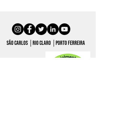
São carlos │Rio claro │porto ferreira
© 2023 - Unicep São Carlos - Rua Miguel Petroni, 5111 -
CEP:
13563-470
Fone:
(16) 3362-2111
|
Whatsapp Vestibular: (16) 99608-