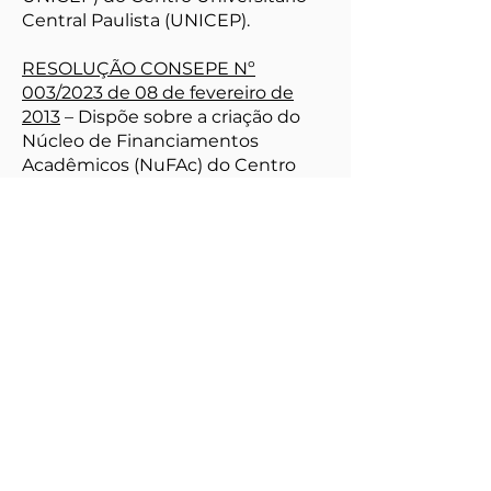
Central Paulista (UNICEP).
RESOLUÇÃO CONSEPE Nº
003/2023 de 08 de fevereiro de
2013
– Dispõe sobre a criação do
Núcleo de Financiamentos
Acadêmicos (NuFAc) do Centro
Universitário Central Paulista
(UNICEP).
RESOLUÇÃO CONSEPE Nº
007/2023 de 10 de abril de 2023
–
Dispõe sobre aprovação do
Regimento Interno do Comitê de
Ética em Pesquisa do Centro
Universitário Central Paulista
(UNICEP).
RESOLUÇÃO CONSEPE Nº
008/2023 de 10 de abril de 2023
–