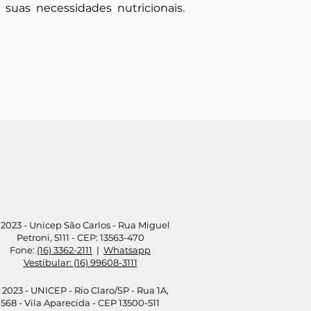
suas necessidades nutricionais.
2023 - Unicep São Carlos - Rua Miguel
Petroni, 5111 - CEP: 13563-470
Fone:
(16) 3362-2111
|
Whatsapp
Vestibular: (16) 99608-3111
 2023 - UNICEP - Rio Claro/SP - Rua 1A,
568 - Vila Aparecida - CEP 13500-511