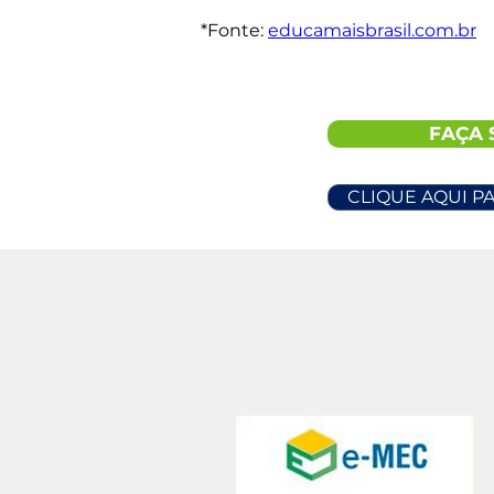
*Fonte: 
educamaisbrasil.com.br
FAÇA 
CLIQUE AQUI P