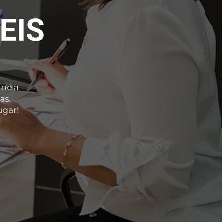
EIS
ine a
as.
ugar!