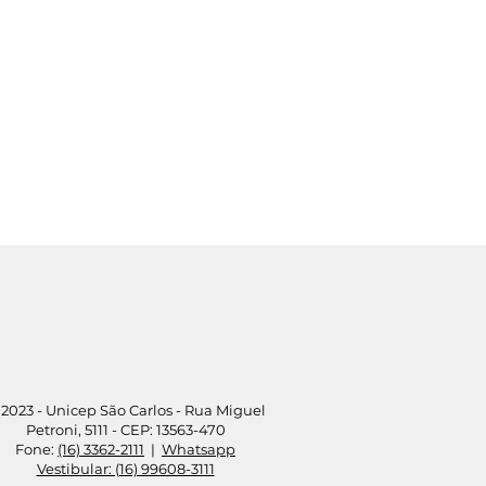
2023 - Unicep São Carlos - Rua Miguel
Petroni, 5111 - CEP: 13563-470
Fone:
(16) 3362-2111
|
Whatsapp
Vestibular: (16) 99608-3111