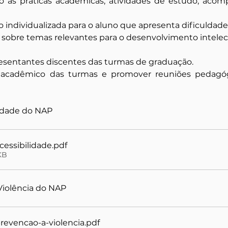
o às práticas acadêmicas, atividades de estudo, ac
o individualizada para o aluno que apresenta dificulda
as sobre temas relevantes para o desenvolvimento intelec
sentantes discentes das turmas de graduação.
acadêmico das turmas e promover reuniões pedagóg
lidade do NAP
essibilidade
.pdf
KB
Violência do NAP
evencao-a-violencia
.pdf