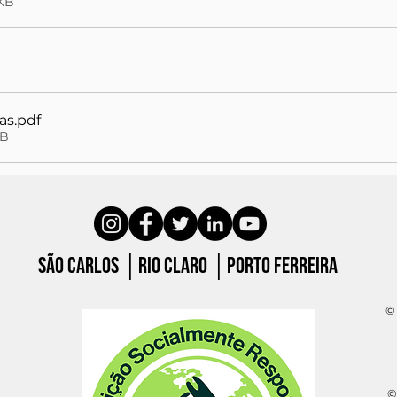
0KB
as
.pdf
KB
São carlos │Rio claro │porto ferreira
© 
©