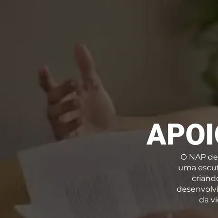
APOI
O NAP des
uma escut
criand
desenvolvi
da v