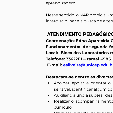
aprendizagem.
Neste sentido, o NAP propicia um
interdisciplinar e a busca de alte
 ATENDIMENTO PEDAGÓGIC
Coordenação: Edna Aparecida 
Funcionamento:  de segunda-fei
Local:  Bloco dos Laboratórios 
Telefone: 33622111 – ramal -2185
 E-mail: 
esilveira@unicep.edu.b
Destacam-se dentre as diversa
Acolher, apoiar e orientar 
sensível, identificar algum c
Auxiliar o aluno a superar de
Realizar o acompanhamento 
currículo;