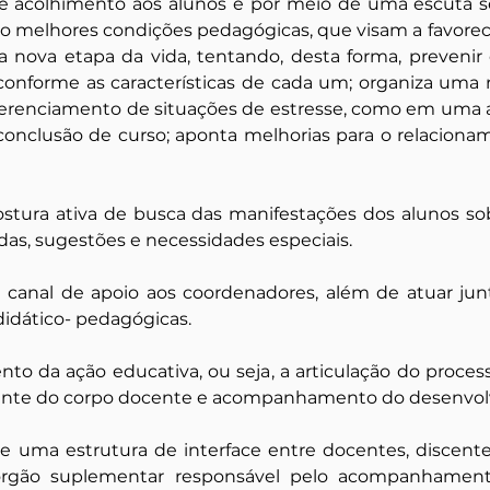
e acolhimento aos alunos e por meio de uma escuta s
o melhores condições pedagógicas, que visam a favorece
 nova etapa da vida, tentando, desta forma, prevenir 
onforme as características de cada um; organiza uma r
gerenciamento de situações de estresse, como em uma a
onclusão de curso; aponta melhorias para o relacionam
tura ativa de busca das manifestações dos alunos sob
das, sugestões e necessidades especiais.
canal de apoio aos coordenadores, além de atuar junt
didático- pedagógicas.
 da ação educativa, ou seja, a articulação do proces
ente do corpo docente e acompanhamento do desenvolvi
ma estrutura de interface entre docentes, discentes e
 órgão suplementar responsável pelo acompanhament