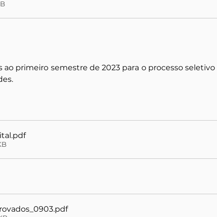
KB
 ao primeiro semestre de 2023 para o processo seletivo d
des.
tal
.pdf
KB
provados_0903
.pdf