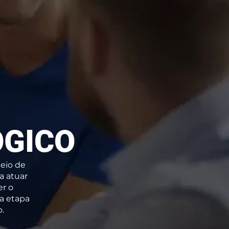
ÓGICO
eio de
a atuar
er o
a etapa
o.