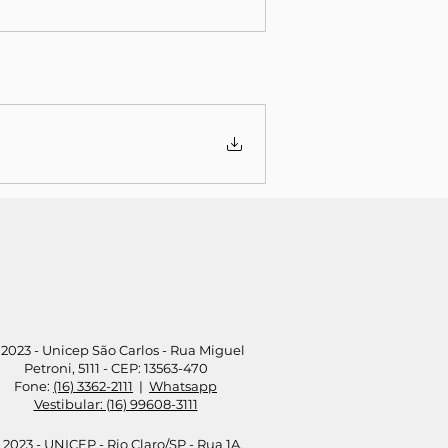
2023 - Unicep São Carlos - Rua Miguel
Petroni, 5111 - CEP: 13563-470
Fone:
(16) 3362-2111
|
Whatsapp
Vestibular: (16) 99608-3111
 2023 - UNICEP - Rio Claro/SP - Rua 1A,