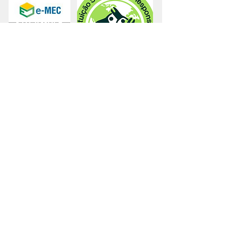
© 2023 - Unicep São Carlos - Rua Miguel Petroni, 5111 -
CEP:
13563-470
Fone:
(16) 3362-2111
|
Whatsapp Vestibular: (16) 99608-
3111
© 2023 - UNICEP - Rio Claro/SP - Rua 1A, 568 - Vila
Aparecida - CEP
13500-511
Fones:
(19) 3531-1340 - (19) 3523
-2001 - Whatsapp:
(19)
99947-5360
© 2023 - UNICEP - Porto Ferreira - Rua Padre Nestor
Cavalcante Maranhão, 40 - CEP
13661-352
Fones: (19) 3585-6111 - (19) 3585-0650 - Whatsapp: (16)
99704-8284
© 2023 - Unicep EAD
Whatsapp : (16) 99752-4656