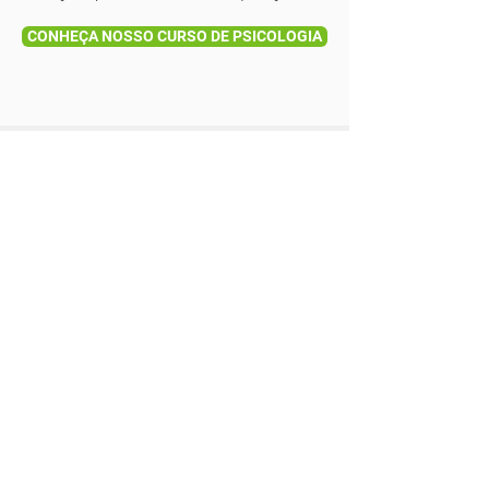
CONHEÇA NOSSO CURSO DE PSICOLOGIA
São carlos │Rio claro │porto ferreira