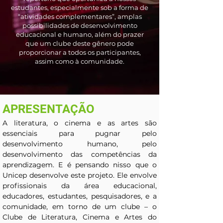
estudantes, especialmente sob a forma de
“atividades complementares”, amplas
possibilidades de desenvolvimento
educacional e humano, além do prazer
que um clube deste gênero pode
proporcionar a todos os participantes,
assim como à comunidade.
APRESENTAÇÃO
A literatura, o cinema e as artes são 
essenciais para pugnar pelo 
desenvolvimento humano, pelo 
desenvolvimento das competências da 
aprendizagem. E é pensando nisso que o 
Unicep desenvolve este projeto. Ele envolve 
profissionais da área educacional, 
educadores, estudantes, pesquisadores, e a 
comunidade, em torno de um clube – o 
Clube de Literatura, Cinema e Artes do 