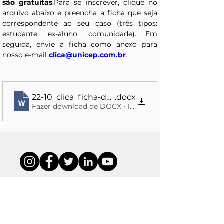
são gratuitas
.Para se inscrever, clique no 
arquivo abaixo e preencha a ficha que seja 
correspondente ao seu caso (três tipos: 
estudante, ex-aluno, comunidade). Em 
seguida, envie a ficha como anexo para 
nosso e-mail 
clica@unicep.com.br
.
22-10_clica_ficha-de-incricao
.docx
Fazer download de DOCX • 14KB
São carlos │Rio claro │porto ferreira