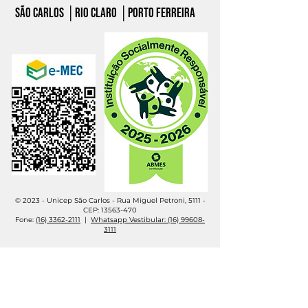
São carlos │Rio claro │porto ferreira
© 2023 - Unicep São Carlos - Rua Miguel Petroni, 5111 -
CEP:
13563-470
Fone:
(16) 3362-2111
|
Whatsapp Vestibular: (16) 99608-
3111
© 2023 - UNICEP - Rio Claro/SP - Rua 1A, 568 - Vila
Aparecida - CEP
13500-511
Fones:
(19) 3531-1340 - (19) 3523
-2001 - Whatsapp:
(19)
99947-5360
© 2023 - UNICEP - Porto Ferreira - Rua Padre Nestor