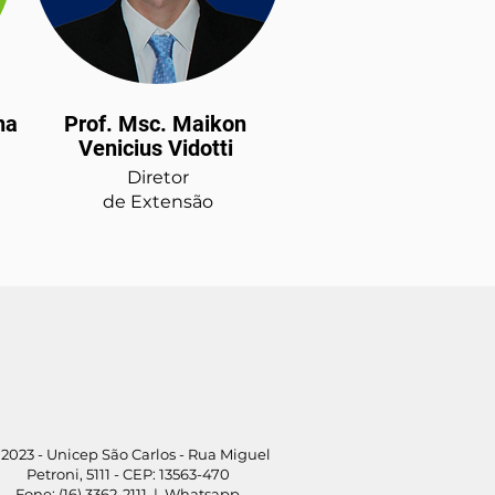
na
Prof. Msc. Maikon
Venicius Vidotti
Diretor
de Extensão
2023 - Unicep São Carlos - Rua Miguel
Petroni, 5111 - CEP: 13563-470
Fone:
(16) 3362-2111
|
Whatsapp