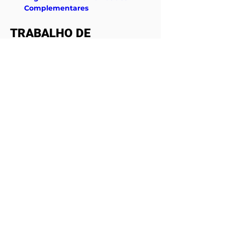
Complementares
TRABALHO DE 
CONCLUSÃO - TCC
Normas de Edição de Trabalhos 
de Conclusão de Curso;
Regulamento de TCC.
São carlos │Rio claro │porto ferreira