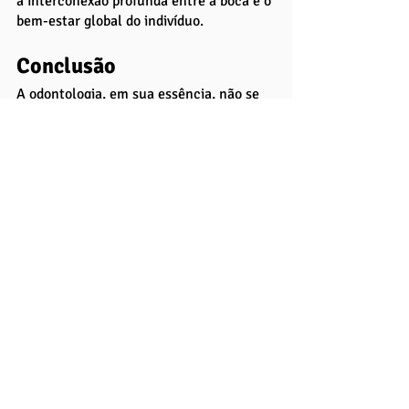
a interconexão profunda entre a boca e o 
bem-estar global do indivíduo.
Conclusão
A odontologia, em sua essência, não se 
limita à saúde bucal; ela permeia 
diversos âmbitos da vida humana, sendo 
um pilar fundamental para o bem-estar 
físico, emocional e social dos indivíduos. 
A ligação incontestável entre a saúde 
oral e a saúde geral destaca a relevância 
de uma boca saudável para o 
funcionamento adequado de todo o 
organismo. Condições na cavidade oral 
podem ser reflexos de doenças 
sistêmicas ou, inversamente, serem 
gatilhos para complicações em outros 
sistemas do corpo.