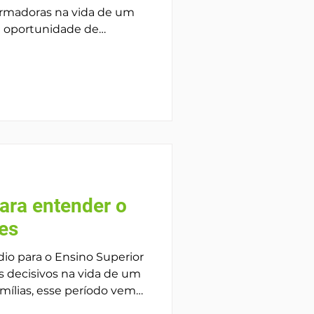
ormadoras na vida de um
a oportunidade de
 viajar ou conhecer
a-se de um processo que
la autonomia e fortalece
uturo. No entanto,
 essa vivência, a
omeçar bem antes da
ainda na infância ou no
ara entender o
ies
io para o Ensino Superior
decisivos na vida de um
mílias, esse período vem
 ansiedade e dificuldade