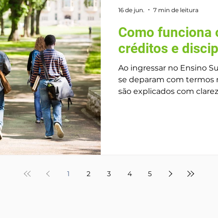
pro
16 de jun.
7 min de leitura
Como funciona 
créditos e disci
Ao ingressar no Ensino S
se deparam com termos
são explicados com clare
créditos, disciplinas obrig
Compreender como esse 
essencial para organizar 
planejar a trajetória unive
conclusão do curso. O sis
da estrutura curricular da
de ensino superior, serv
1
2
3
4
5
padro