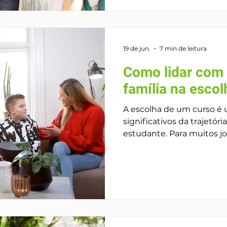
comportamentais e soci
fundamentais para o suce
graduação. Embora o con
indispensá
19 de jun.
7 min de leitura
Como lidar com 
família na esco
A escolha de um curso 
significativos da trajetó
estudante. Para muitos jovens, essa decisão não
envolve apenas interesses
mas também expectativa
gerar insegurança, ansied
pressão da família, aind
intencionada, pode dificu
autoconhecimento e torn
do que deveria ser. Pais