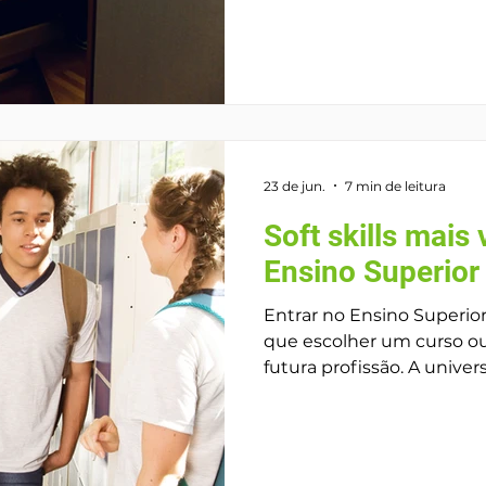
para entender como func
programas de acesso ao en
Sisu, Prouni e Fies. Cada um deles tem regras
próprias, prazos específic
diferentes — e conhecer 
fundamental para evitar 
chances
23 de jun.
7 min de leitura
Soft skills mais
Ensino Superior
Entrar no Ensino Superior
que escolher um curso ou
futura profissão. A universidade marca o início de
uma fase em que o estuda
maior autonomia, resolv
se adaptar a diferentes 
sociais. Nesse cenário, as 