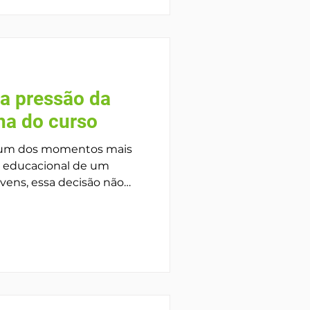
oemocionais — tornam-se
sso ao longo da
teúdo técnico seja
a pressão da
lha do curso
é um dos momentos mais
ria educacional de um
 pessoais e habilidades,
s familiares que podem
ade e conflitos internos. A
a que muitas vezes bem-
ltar o processo de
ar a escolha mais pesada
 e responsáveis costumam