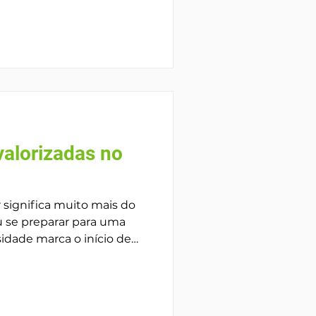
ionam os principais
sino superior no Brasil:
os e critérios de seleção
esses detalhes é
erros e aumentar as
 valorizadas no
 significa muito mais do
 se preparar para uma
nte precisa lidar com
er problemas complexos e
contextos acadêmicos e
soft skills — habilidades