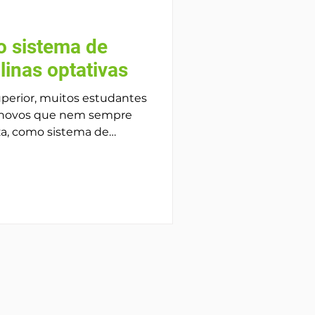
o sistema de
plinas optativas
uperior, muitos estudantes
 novos que nem sempre
za, como sistema de
atórias e optativas.
modelo funciona é
a rotina acadêmica,
rsitária e evitar atrasos na
tema de créditos é a base
 maioria das instituições
indo como uma forma