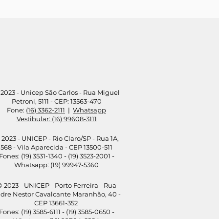
2023 - Unicep São Carlos - Rua Miguel
Petroni, 5111 - CEP: 13563-470
Fone:
(16) 3362-2111
|
Whatsapp
Vestibular: (16) 99608-3111
 2023 - UNICEP - Rio Claro/SP - Rua 1A,
568 - Vila Aparecida - CEP 13500-511
Fones: (19) 3531-1340 - (19) 3523-2001 -
Whatsapp: (19) 99947-5360
 2023 - UNICEP - Porto Ferreira - Rua
dre Nestor Cavalcante Maranhão, 40 -
CEP 13661-352
Fones: (19) 3585-6111 - (19) 3585-0650 -