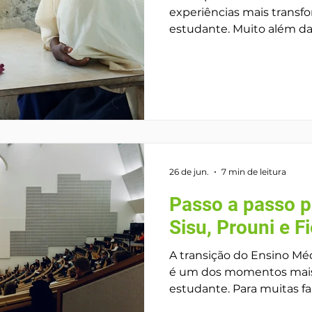
experiências mais transf
estudante. Muito além d
aprender um novo idioma,
culturas diferentes, trat
amplia horizontes, estimu
competências essenciais para o f
para aproveitar ao máximo
preparação ideal deve c
viagem — de preferência, 
início da ad
26 de jun.
7 min de leitura
Passo a passo p
Sisu, Prouni e F
A transição do Ensino Méd
é um dos momentos mais 
estudante. Para muitas fa
acompanhado de dúvidas,