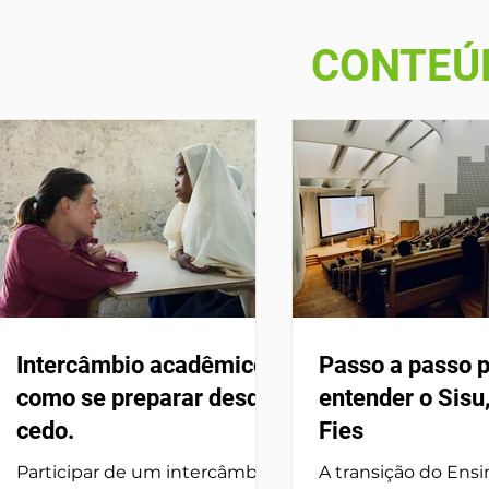
CONTEÚD
Intercâmbio acadêmico:
Passo a passo 
como se preparar desde
entender o Sisu,
cedo.
Fies
Participar de um intercâmbio
A transição do Ens