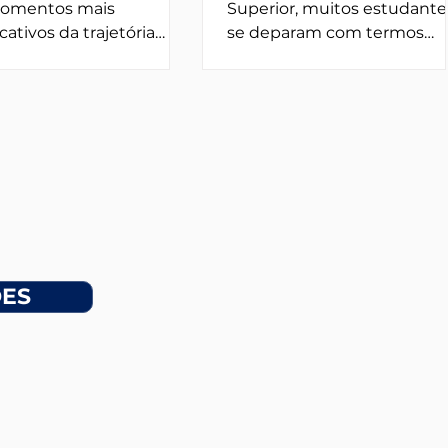
omentos mais
Superior, muitos estudante
icativos da trajetória
se deparam com termos
cional de um
novos que nem sempre sã
ara muitos
explicados com clareza, co
, essa decisão não
sistema de créditos,
ve apenas interesses
disciplinas obrigatórias e
is e habilidades, mas
optativas. Compreender
m expectativas
como esse modelo funcion
iares que podem gerar
essencial para organizar a
urança, ansiedade e
rotina acadêmica, planejar 
tos internos. A pressão
trajetória universitária e evi
ília, ainda que muitas
atrasos na conclusão do cur
DES
 bem-intencionada,
O sistema de créditos é a
ificultar o processo de
base da estrutura curricular
onhecimento e tornar a
da maioria das instituições
ha mais pesada do que
ensino superior, servindo
a ser. Pais e
como uma forma padro
nsáveis costumam pro