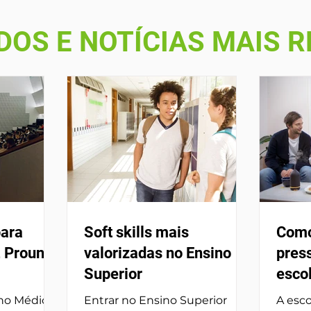
OS E NOTÍCIAS MAIS 
para
Soft skills mais
Como
 Prouni e
valorizadas no Ensino
press
Superior
esco
ino Médio
Entrar no Ensino Superior
A esc