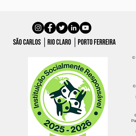
São carlos │Rio claro │porto ferreira
© 
©
©
Pa