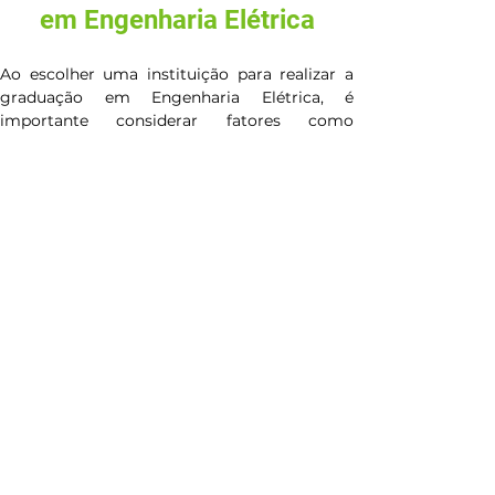
em Engenharia Elétrica
Ao escolher uma instituição para realizar a 
graduação em Engenharia Elétrica, é 
importante considerar fatores como 
qualidade do ensino, infraestrutura, corpo 
docente e oportunidades de pesquisa e 
estágio. A UNICEP, com seu compromisso 
com a excelência acadêmica e a formação 
integral dos alunos, se destaca como uma 
opção ideal para quem busca uma carreira 
em Engenharia Elétrica.
A qualidade do ensino na UNICEP é garantida 
por um corpo docente altamente qualificado, 
composto por profissionais experientes e 
acadêmicos dedicados. Eles estão 
comprometidos em fornecer uma educação 
aprofundada e prática, que prepara os alunos 
para enfrentar os desafios da Engenharia 
Elétrica no mundo real.