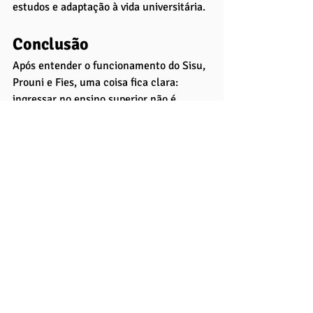
estudos e adaptação à vida universitária.
Conclusão
Após entender o funcionamento do Sisu, 
Prouni e Fies, uma coisa fica clara: 
ingressar no ensino superior não é 
apenas sobre tirar uma boa nota no 
Enem — é sobre estratégia e 
planejamento. Cada programa possui 
suas especificidades, mas todos exigem 
preparo, organização e atenção aos 
detalhes.
Agora que você conhece as etapas de 
cada processo — inscrição, prazos, 
documentação, prova de renda, 
matrícula e lista de espera — todo o 
caminho fica mais leve e previsível. O 