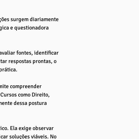
ções surgem diariamente 
gica e questionadora 
aliar fontes, identificar 
ar respostas prontas, o 
rática. 
rmite compreender 
 Cursos como Direito, 
mente dessa postura 
co. Ela exige observar 
car soluções viáveis. No 