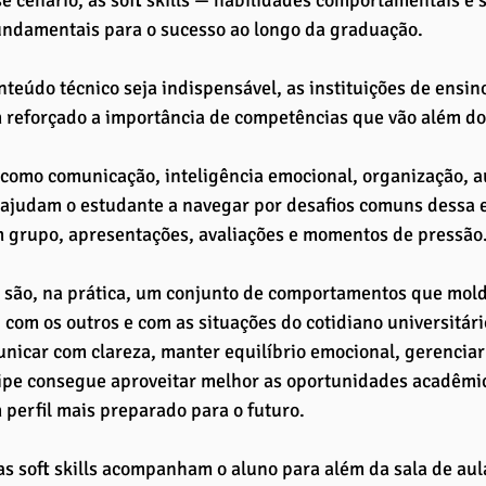
se cenário, as soft skills — habilidades comportamentais e
undamentais para o sucesso ao longo da graduação.
teúdo técnico seja indispensável, as instituições de ensin
 reforçado a importância de competências que vão além do
como comunicação, inteligência emocional, organização, a
ajudam o estudante a navegar por desafios comuns dessa e
m grupo, apresentações, avaliações e momentos de pressão
ls são, na prática, um conjunto de comportamentos que mol
, com os outros e com as situações do cotidiano universitár
nicar com clareza, manter equilíbrio emocional, gerenciar
pe consegue aproveitar melhor as oportunidades acadêmica
 perfil mais preparado para o futuro.
as soft skills acompanham o aluno para além da sala de aul