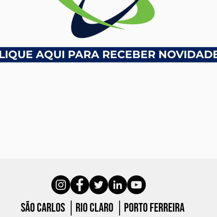
participa de Edição da Corrida
Track&Field
LIQUE AQUI PARA RECEBER NOVIDAD
São carlos │Rio claro │porto ferreira