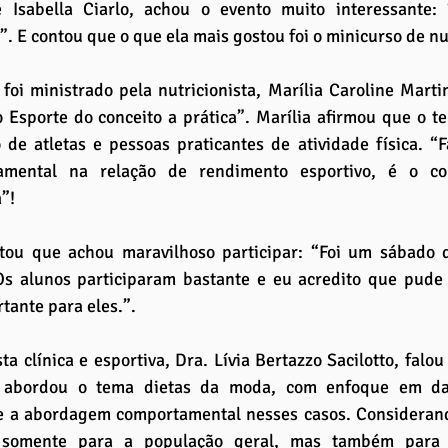
 Isabella Ciarlo, achou o evento muito interessante: “
. E contou que o que ela mais gostou foi o minicurso de nu
foi ministrado pela nutricionista, Marília Caroline Marti
 Esporte do conceito a prática”. Marília afirmou que o t
de atletas e pessoas praticantes de atividade física. “Fa
amental na relação de rendimento esportivo, é o com
a”!
tou que achou maravilhoso participar: “Foi um sábado 
Os alunos participaram bastante e eu acredito que pude 
rtante para eles.”.
sta clínica e esportiva, Dra. Lívia Bertazzo Sacilotto, falo
 abordou o tema dietas da moda, com enfoque em dado
 e a abordagem comportamental nesses casos. Considerand
 somente para a população geral, mas também para os