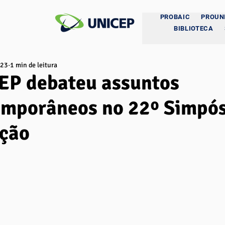
PROBAIC
PROUN
BIBLIOTECA
023
1 min de leitura
EP debateu assuntos
mporâneos no 22º Simpós
ição