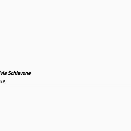
ívia Schiavone
CEP