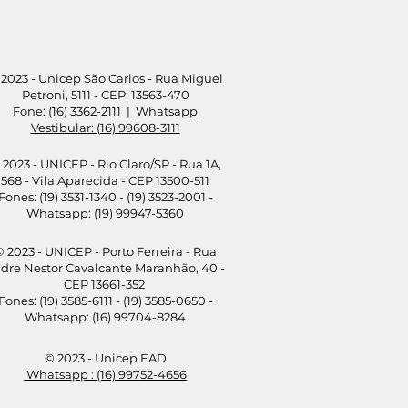
2023 - Unicep São Carlos - Rua Miguel
Petroni, 5111 - CEP: 13563-470
Fone:
(16) 3362-2111
|
Whatsapp
Vestibular: (16) 99608-3111
 2023 - UNICEP - Rio Claro/SP - Rua 1A,
568 - Vila Aparecida - CEP 13500-511
Fones: (19) 3531-1340 - (19) 3523-2001 -
Whatsapp: (19) 99947-5360
 2023 - UNICEP - Porto Ferreira - Rua
dre Nestor Cavalcante Maranhão, 40 -
CEP 13661-352
Fones: (19) 3585-6111 - (19) 3585-0650 -
Whatsapp: (16) 99704-8284
© 2023 - Unicep EAD
Whatsapp : (16) 99752-4656