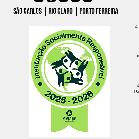
São carlos │Rio claro │porto ferreira
© 
©
©
Pa