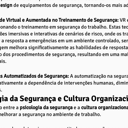
esign 
de equipamentos de segurança, tornando-os mais ada
de Virtual e Aumentada no Treinamento de Segurança: 
VR 
ionando o treinamento em segurança do trabalho. Estas te
ões imersivas e interativas de cenários de risco, onde os 
r a resposta a emergências em um ambiente controlado, sem 
em melhora significativamente as habilidades de resposta
 dos procedimentos de segurança, resultando em uma mai
ais.
s Automatizados de Segurança:
 A automatização na segura
cativamente a dependência de intervenções humanas, dimin
. 
gia da Segurança e Cultura Organizac
o entre a 
psicologia da segurança 
e a
 cultura organizaciona
elhorar a segurança no ambiente de trabalho. 