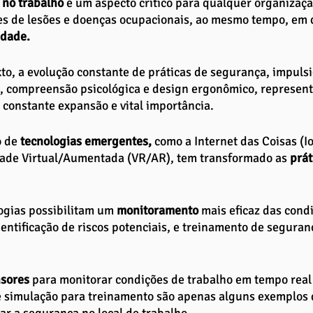
 no trabalho
 é um aspecto crítico para qualquer organizaçã
es de lesões e doenças ocupacionais, ao mesmo tempo, em 
idade. 
to, a evolução constante de práticas de segurança, impuls
s, compreensão psicológica e design ergonômico, represen
constante expansão e vital importância.
o de
 tecnologias emergentes,
 como a Internet das Coisas (IoT
dade Virtual/Aumentada (VR/AR), tem transformado as 
prát
ogias possibilitam um 
monitoramento 
mais eficaz das condi
dentificação de riscos potenciais, e treinamento de seguran
nsores
 para monitorar condições de trabalho em tempo real 
e simulação para treinamento são apenas alguns exemplos 
r a segurança no local de trabalho.