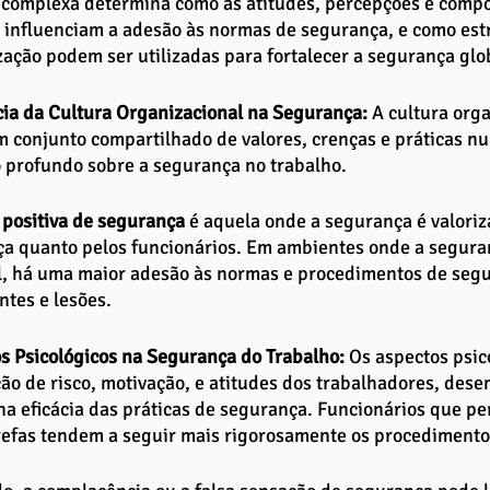
o complexa determina como as atitudes, percepções e comp
 influenciam a adesão às normas de segurança, e como est
zação podem ser utilizadas para fortalecer a segurança glob
cia da Cultura Organizacional na Segurança: 
A cultura orga
 conjunto compartilhado de valores, crenças e práticas 
 profundo sobre a segurança no trabalho. 
 positiva de segurança 
é aquela onde a segurança é valoriz
ça quanto pelos funcionários. Em ambientes onde a seguran
, há uma maior adesão às normas e procedimentos de segu
tes e lesões.
s Psicológicos na Segurança do Trabalho: 
Os aspectos psic
ão de risco, motivação, e atitudes dos trabalhadores, de
 na eficácia das práticas de segurança. Funcionários que p
refas tendem a seguir mais rigorosamente os procedimento