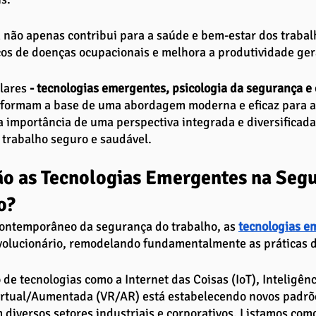
 não apenas contribui para a saúde e bem-estar dos traba
cos de doenças ocupacionais e melhora a produtividade ger
lares 
- tecnologias emergentes, psicologia da segurança e 
 formam a base de uma abordagem moderna e eficaz para a
 importância de uma perspectiva integrada e diversificada
trabalho seguro e saudável.
ão as Tecnologias Emergentes na Segu
o?
contemporâneo da segurança do trabalho, as
tecnologias e
volucionário, remodelando fundamentalmente as práticas d
de tecnologias como a Internet das Coisas (IoT), Inteligência
irtual/Aumentada (VR/AR) está estabelecendo novos padrõ
m diversos setores industriais e corporativos. Listamos com