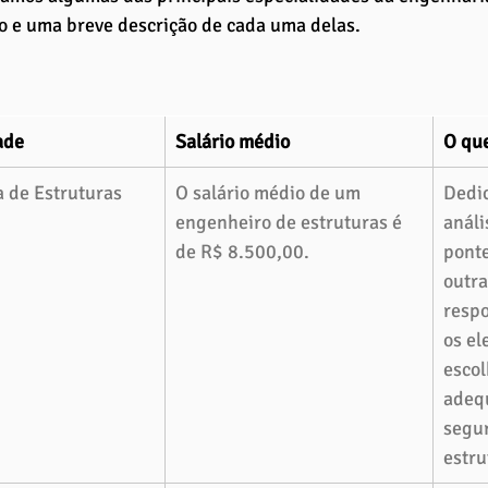
o e uma breve descrição de cada uma delas.
ade 
Salário médio
O que
 de Estruturas 
O salário médio de um 
Dedic
engenheiro de estruturas é 
análi
de R$ 8.500,00.
ponte
outra
respo
os el
escol
adequ
segur
estru