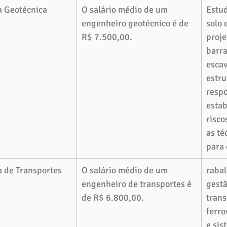
 Geotécnica
O salário médio de um 
Estud
engenheiro geotécnico é de 
solo 
R$ 7.500,00.
proje
barra
escav
estru
respo
estab
risco
as té
para 
 de Transportes
O salário médio de um 
rabal
engenheiro de transportes é 
gestã
de R$ 6.800,00.
trans
ferro
e sis