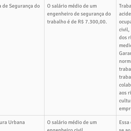
 de Segurança do 
O salário médio de um 
Traba
engenheiro de segurança do 
acide
trabalho é de R$ 7.300,00.
ocupa
civil
dos r
medi
Gara
norm
traba
traba
colab
aos r
cultu
empr
tura Urbana
O salário médio de um 
Essa 
engenheiro civil 
se ao