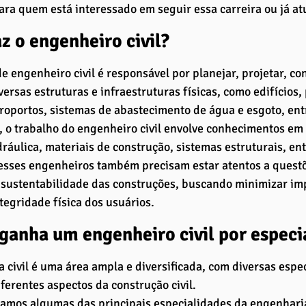
ara quem está interessado em seguir essa carreira ou já at
z o engenheiro civil?
de engenheiro civil é responsável por planejar, projetar, con
versas estruturas e infraestruturas físicas, como edifícios, 
eroportos, sistemas de abastecimento de água e esgoto, entr
 o trabalho do engenheiro civil envolve conhecimentos em 
dráulica, materiais de construção, sistemas estruturais, ent
esses engenheiros também precisam estar atentos a questõ
sustentabilidade das construções, buscando minimizar imp
ntegridade física dos usuários.
ganha um engenheiro civil por especi
 civil é uma área ampla e diversificada, com diversas espe
ferentes aspectos da construção civil. 
stamos algumas das principais especialidades da engenharia