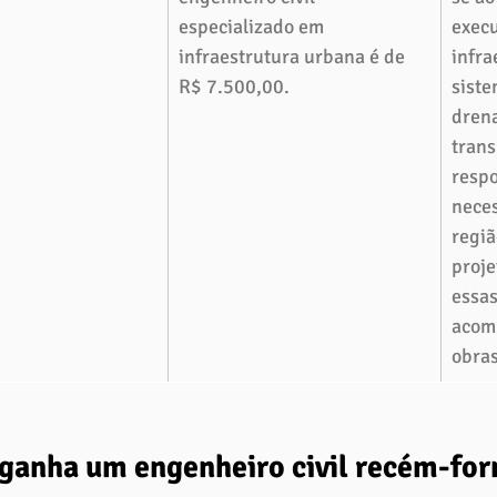
especializado em 
execu
infraestrutura urbana é de 
infra
R$ 7.500,00.
siste
drena
trans
respo
neces
regiã
proje
essa
acom
obras
ganha um engenheiro civil recém-fo