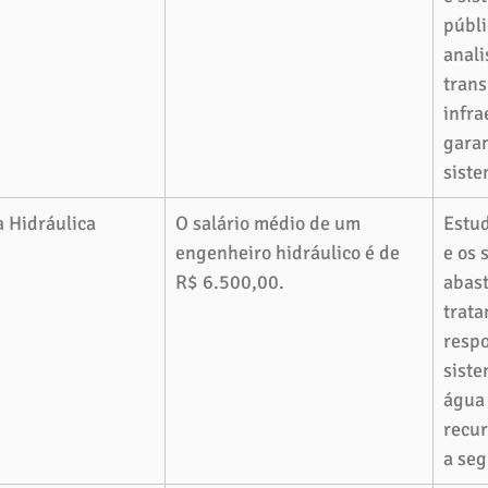
públi
anali
trans
infra
garan
siste
 Hidráulica 
O salário médio de um 
Estud
engenheiro hidráulico é de 
e os 
R$ 6.500,00.
abast
trata
respo
siste
água 
recur
a seg