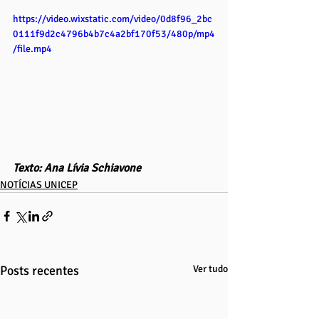
https://video.wixstatic.com/video/0d8f96_2bc
0111f9d2c4796b4b7c4a2bf170f53/480p/mp4
/file.mp4
Texto: Ana Lívia Schiavone
NOTÍCIAS UNICEP
Posts recentes
Ver tudo