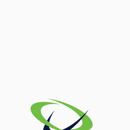
Curso de Educação Física
participa de Edição da Corrida
Track&Field