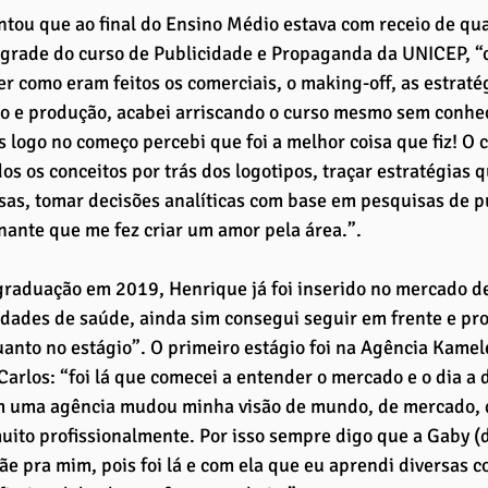
tou que ao final do Ensino Médio estava com receio de qual
 grade do curso de Publicidade e Propaganda da UNICEP, “
r como eram feitos os comerciais, o making-off, as estratég
o e produção, acabei arriscando o curso mesmo sem conhe
 logo no começo percebi que foi a melhor coisa que fiz! O 
os os conceitos por trás dos logotipos, traçar estratégias 
sas, tomar decisões analíticas com base em pesquisas de pú
ante que me fez criar um amor pela área.”.
 graduação em 2019, Henrique já foi inserido no mercado d
ldades de saúde, ainda sim consegui seguir em frente e pro
anto no estágio”. O primeiro estágio foi na Agência Kamel
Carlos: “foi lá que comecei a entender o mercado e o dia a d
m uma agência mudou minha visão de mundo, de mercado, d
muito profissionalmente. Por isso sempre digo que a Gaby (
 pra mim, pois foi lá e com ela que eu aprendi diversas 