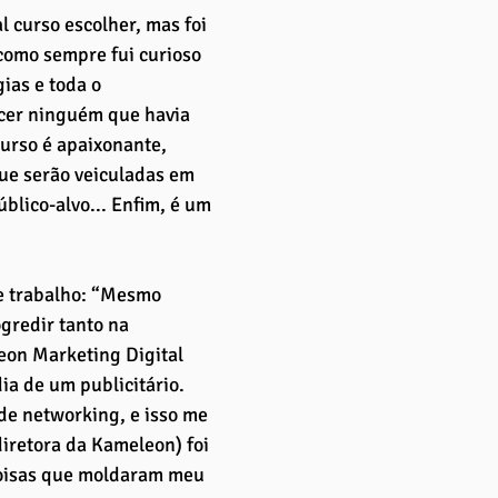
 curso escolher, mas foi 
como sempre fui curioso 
ias e toda o 
cer ninguém que havia 
curso é apaixonante, 
que serão veiculadas em 
blico-alvo... Enfim, é um 
e trabalho: “Mesmo 
gredir tanto na 
eon Marketing Digital 
ia de um publicitário. 
e networking, e isso me 
diretora da Kameleon) foi 
coisas que moldaram meu 