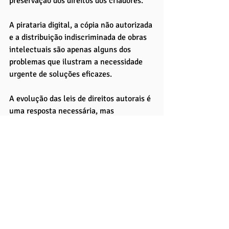
preservação dos direitos dos criadores. 
A pirataria digital, a cópia não autorizada 
e a distribuição indiscriminada de obras 
intelectuais são apenas alguns dos 
problemas que ilustram a necessidade 
urgente de soluções eficazes.
A evolução das leis de direitos autorais é 
uma resposta necessária, mas 
insuficiente por si só. É crucial que a 
legislação acompanhe as mudanças 
tecnológicas, oferecendo um arcabouço 
legal robusto e adaptável às novas 
formas de criação e distribuição de 
conteúdo. 
No entanto, a legislação deve ser 
complementada por esforços contínuos 