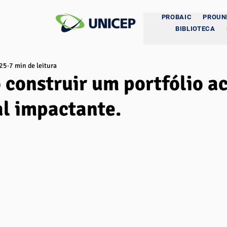
PROBAIC
PROUN
BIBLIOTECA
025
7 min de leitura
construir um portfólio a
al impactante.