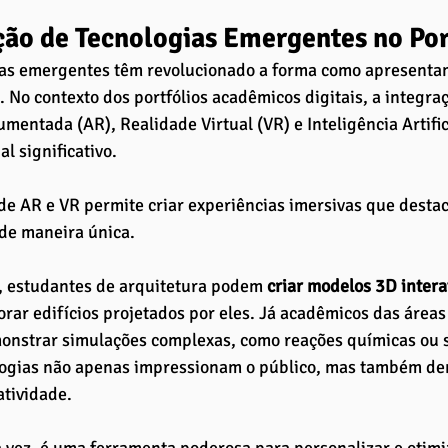
ção de Tecnologias Emergentes no Por
ias emergentes têm revolucionado a forma como apresenta
. No contexto dos portfólios acadêmicos digitais, a integra
mentada (AR), Realidade Virtual (VR) e Inteligência Artifici
l significativo.
 de AR e VR permite criar experiências imersivas que desta
de maneira única. 
, estudantes de arquitetura podem
 criar modelos 3D intera
orar edifícios projetados por eles. Já acadêmicos das área
onstrar simulações complexas, como reações químicas ou s
logias não apenas impressionam o público, mas também d
atividade.