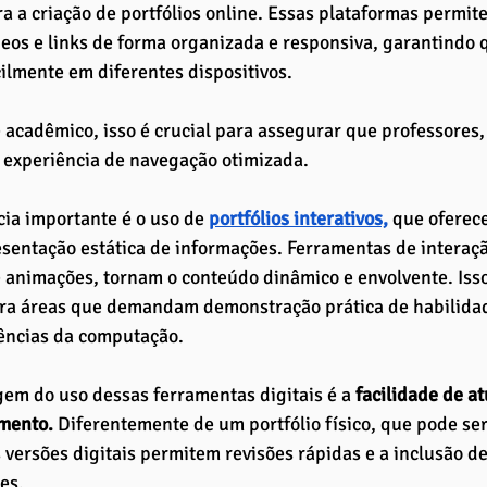
ra a criação de portfólios online. Essas plataformas permite
eos e links de forma organizada e responsiva, garantindo q
ilmente em diferentes dispositivos. 
acadêmico, isso é crucial para assegurar que professores,
experiência de navegação otimizada.
ia importante é o uso de
portfólios interativos,
 que oferec
sentação estática de informações. Ferramentas de interaç
e animações, tornam o conteúdo dinâmico e envolvente. Iss
ara áreas que demandam demonstração prática de habilida
iências da computação.
em do uso dessas ferramentas digitais é a
 facilidade de at
mento. 
Diferentemente de um portfólio físico, que pode ser
s versões digitais permitem revisões rápidas e a inclusão d
es. 