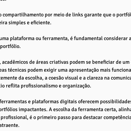
o compartilhamento por meio de links garante que o portfól
ira simples e eficiente.
uma plataforma ou ferramenta, é fundamental considerar a
portfólio. 
 acadêmicos de áreas criativas podem se beneficiar de um d
as técnicas podem exigir uma apresentação mais funcional 
mente da escolha, a coesão visual e a clareza na comunica
lio reflita profissionalismo e organização.
erramentas e plataformas digitais oferecem possibilidades
ortfólios impactantes. A escolha da ferramenta certa, alinh
profissional, é o primeiro passo para destacar competência
atraente.