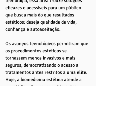
tecnologia, essa área trouxe soluções 
eficazes e acessíveis para um público 
que busca mais do que resultados 
estéticos: deseja qualidade de vida, 
confiança e autoaceitação.
Os avanços tecnológicos permitiram que 
os procedimentos estéticos se 
tornassem menos invasivos e mais 
seguros, democratizando o acesso a 
tratamentos antes restritos a uma elite. 
Hoje, a biomedicina estética atende a 
um público diverso, com diferentes 
faixas etárias e necessidades. Isso 
reflete um avanço não apenas na prática 
clínica, mas também na inclusão social 
e na percepção do cuidado integral com 
a saúde.