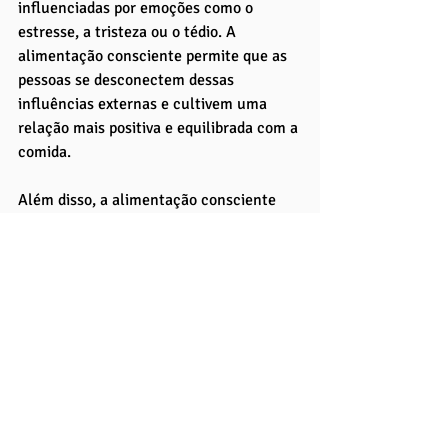
influenciadas por emoções como o 
estresse, a tristeza ou o tédio. A 
alimentação consciente permite que as 
pessoas se desconectem dessas 
influências externas e cultivem uma 
relação mais positiva e equilibrada com a 
comida.
Além disso, a alimentação consciente 
promove uma maior valorização da 
qualidade dos alimentos consumidos. Ao 
prestar atenção no que se come, as 
pessoas tendem a optar por alimentos 
mais frescos, naturais e menos 
processados. 
Essa mudança de comportamento 
contribui para uma dieta mais rica em 
nutrientes essenciais, como vitaminas, 