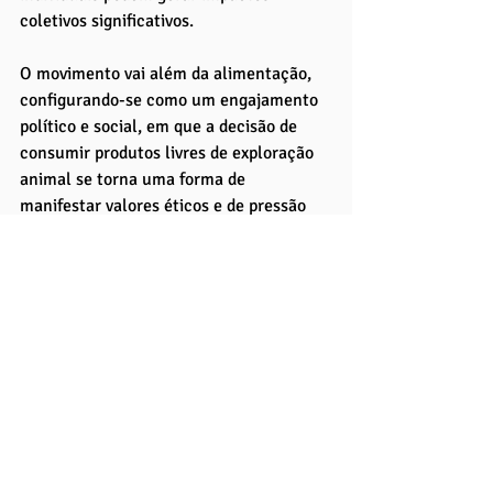
coletivos significativos. 
O movimento vai além da alimentação, 
configurando-se como um engajamento 
político e social, em que a decisão de 
consumir produtos livres de exploração 
animal se torna uma forma de 
manifestar valores éticos e de pressão 
sobre instituições e empresas. 
Essa tendência evidencia que a nova 
geração não apenas consome produtos, 
mas também consome significado e 
propósito, integrando suas escolhas 
diárias a questões mais amplas de 
justiça social, sustentabilidade e direitos 
dos animais.