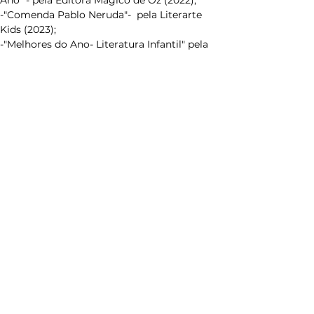
Ano" - pela Editora Magico de Oz (2022);
-"Comenda Pablo Neruda"-  pela Literarte 
Kids (2023);
-"Melhores do Ano- Literatura Infantil" pela 
Literarte (2023).
Investimento: valor para alunos Unicep e 
valor para profissionais.
R$ 320,00 alunos Unicep
R$ 350,00 profissionais e alunos externos.
São carlos │Rio claro │porto ferreira