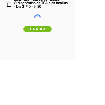
ó
O diagnóstico de TEA e as famílias
r
- Dia 31/10 - 9h30
i
o
ENVIAR