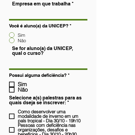
Empresa em que trabalha
Você é aluno(a) da UNICEP?
*
Sim
Não
Se for aluno(a) da UNICEP,
qual o curso?
O
Possui alguma deficiência?
*
b
Sim
r
i
Não
g
Selecione a(s) palestras para as
a
O
t
quais dseja se inscrever:
*
ó
b
r
Como desenvolver uma
r
i
modalidade de inverno em um
i
o
país tropical - Dia 30/10 - 19h10
g
Pessoas com deficiência nas
a
organizações, desafios e
t
benefícios - Dia 30/10 - 20h30