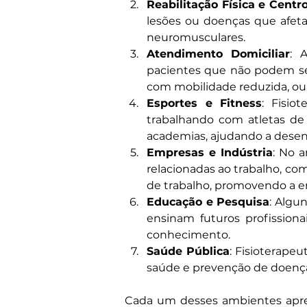
Reabilitação Física e Centr
lesões ou doenças que afeta
neuromusculares.
Atendimento Domiciliar
: 
pacientes que não podem se d
com mobilidade reduzida, ou 
Esportes e Fitness
: Fisio
trabalhando com atletas de
academias, ajudando a desenv
Empresas e Indústria
: No 
relacionadas ao trabalho, co
de trabalho, promovendo a e
Educação e Pesquisa
: Algu
ensinam futuros profission
conhecimento.
Saúde Pública
: Fisioterape
saúde e prevenção de doenç
Cada um desses ambientes apres