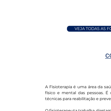
VEJA TODAS AS 
C
A Fisioterapia é uma área da sa
físico e mental das pessoas. É
técnicas para reabilitação e prev
O fisioterapeuta trabalha direta