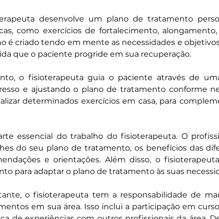
sioterapeuta desenvolve um plano de tratamento perso
cas, como exercícios de fortalecimento, alongamento, 
ano é criado tendo em mente as necessidades e objetivos 
da que o paciente progride em sua recuperação.
to, o fisioterapeuta guia o paciente através de uma s
esso e ajustando o plano de tratamento conforme nec
alizar determinados exercícios em casa, para complemen
e essencial do trabalho do fisioterapeuta. O profissi
es do seu plano de tratamento, os benefícios das dife
endações e orientações. Além disso, o fisioterapeu
nto para adaptar o plano de tratamento às suas necessid
nte, o fisioterapeuta tem a responsabilidade de mant
entos em sua área. Isso inclui a participação em cursos
roca de experiências com outros profissionais da área. D