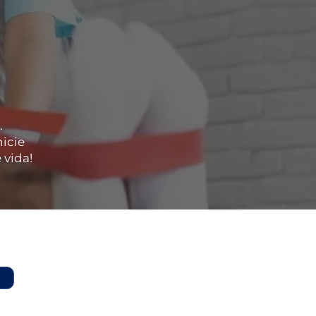
.
icie
 vida!