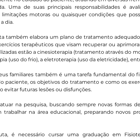
. Uma de suas principais responsabilidades é avalia
s, limitações motoras ou quaisquer condições que pos
a dia.
euta também elabora um plano de tratamento adequado 
exercícios terapêuticos que visam recuperar ou aprimorar
ilizadas estão a cinesioterapia (tratamento através do m
apia (uso do frio), a eletroterapia (uso da eletricidade), ent
eus familiares também é uma tarefa fundamental do fis
o paciente, os objetivos do tratamento e como os exerc
 evitar futuras lesões ou disfunções.
atuar na pesquisa, buscando sempre novas formas de
trabalhar na área educacional, preparando novos prof
euta, é necessário cursar uma graduação em Fisiot