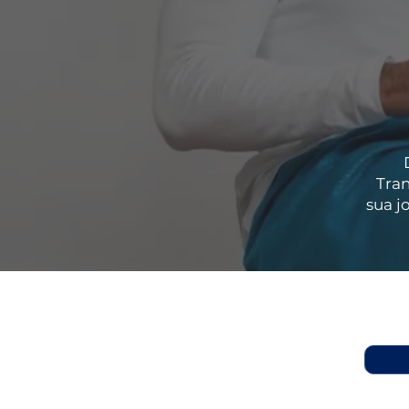
Tran
sua j