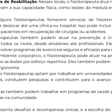
os de Reabilitação
: Nesses locais, o fisioterapeuta atu
ram a sua capacidade física, como lesões da medula e
Alguns fisioterapeutas fornecem serviços de fisioter
eslocar até uma clínica ou hospital. Isso pode incluir
pacientes em recuperação de cirurgias ou acidentes.
terapeutas também podem atuar na prevenção e trat
 todos os níveis, desde amadores até profissionais. 
olver programas de exercícios seguros e eficazes para o
ambiente corporativo, o fisioterapeuta pode atuar na p
mo as lesões por esforço repetitivo. Eles também podem 
rgonomia.
ns fisioterapeutas optam por trabalhar em universidades 
ais, conduzem pesquisas e contribuem para o avanço
utas também podem trabalhar em programas de saúde p
as na comunidade.
enta desafios e recompensas únicas, e a escolha do l