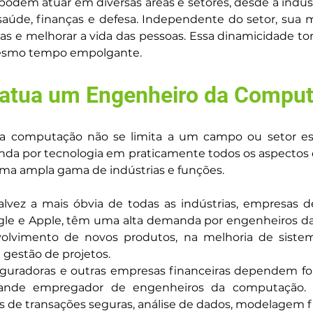
em atuar em diversas áreas e setores, desde a indústri
 saúde, finanças e defesa. Independente do setor, sua
as e melhorar a vida das pessoas. Essa dinamicidade to
mesmo tempo empolgante.
atua um Engenheiro da Compu
 computação não se limita a um campo ou setor espe
anda por tecnologia em praticamente todos os aspectos
a ampla gama de indústrias e funções.
alvez a mais óbvia de todas as indústrias, empresas de
le e Apple, têm uma alta demanda por engenheiros da 
lvimento de novos produtos, na melhoria de sistema
gestão de projetos.
eguradoras e outras empresas financeiras dependem fo
rande empregador de engenheiros da computação. A
de transações seguras, análise de dados, modelagem fin