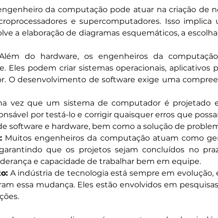
ngenheiro da computação pode atuar na criação de n
icroprocessadores e supercomputadores. Isso implic
olve a elaboração de diagramas esquemáticos, a escol
Além do hardware, os engenheiros da computação
 Eles podem criar sistemas operacionais, aplicativos p
. O desenvolvimento de software exige uma compreen
a vez que um sistema de computador é projetado e 
vel por testá-lo e corrigir quaisquer erros que possam
e software e hardware, bem como a solução de problema
:
 Muitos engenheiros da computação atuam como gere
arantindo que os projetos sejam concluídos no praz
liderança e capacidade de trabalhar bem em equipe.
o:
 A indústria de tecnologia está sempre em evolução,
eram essa mudança. Eles estão envolvidos em pesquisa
ções.