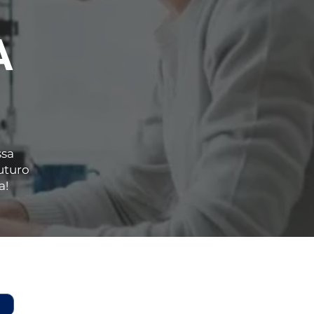
A
ssa
uturo
a!