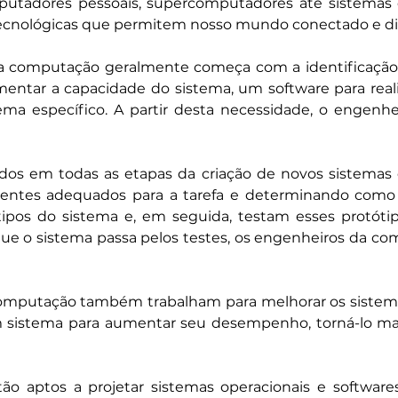
utadores pessoais, supercomputadores até sistemas de 
tecnológicas que permitem nosso mundo conectado e dig
a computação geralmente começa com a identificação 
ntar a capacidade do sistema, um software para reali
ema específico. A partir desta necessidade, o engenh
vidos em todas as etapas da criação de novos sistemas
entes adequados para a tarefa e determinando como 
tipos do sistema e, em seguida, testam esses protótip
ue o sistema passa pelos testes, os engenheiros da co
omputação também trabalham para melhorar os sistemas
sistema para aumentar seu desempenho, torná-lo mais 
tão aptos a projetar sistemas operacionais e softwar