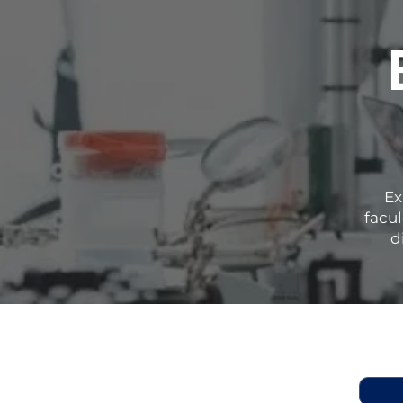
Ex
facu
d