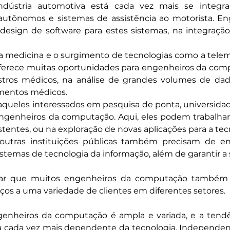
ndústria automotiva está cada vez mais se integr
autônomos e sistemas de assistência ao motorista. E
esign de software para estes sistemas, na integração
da medicina e o surgimento de tecnologias como a telemed
oferece muitas oportunidades para engenheiros da comp
istros médicos, na análise de grandes volumes de d
mentos médicos.
 aqueles interessados em pesquisa de ponta, universidade
enheiros da computação. Aqui, eles podem trabalhar n
stentes, ou na exploração de novas aplicações para a t
outras instituições públicas também precisam de e
stemas de tecnologia da informação, além de garantir a
nar que muitos engenheiros da computação também t
iços a uma variedade de clientes em diferentes setores.
heiros da computação é ampla e variada, e a tendên
a cada vez mais dependente da tecnologia. Independe