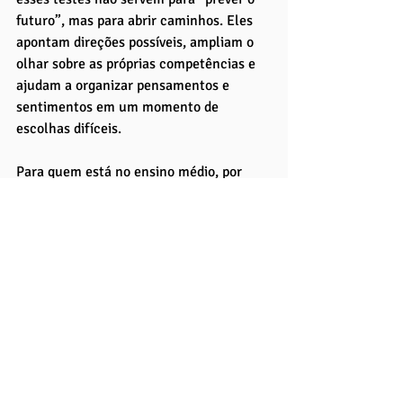
futuro”, mas para abrir caminhos. Eles 
apontam direções possíveis, ampliam o 
olhar sobre as próprias competências e 
ajudam a organizar pensamentos e 
sentimentos em um momento de 
escolhas difíceis.
Para quem está no ensino médio, por 
exemplo, o teste vocacional pode ajudar 
a diminuir a ansiedade diante do 
vestibular e trazer mais clareza sobre 
qual área seguir. Já para universitários 
que sentem que não se identificam com 
o curso escolhido, ele pode ser um ponto 
de partida para reconsiderar a trajetória. 
Até mesmo adultos em processo de 
transição de carreira podem se 