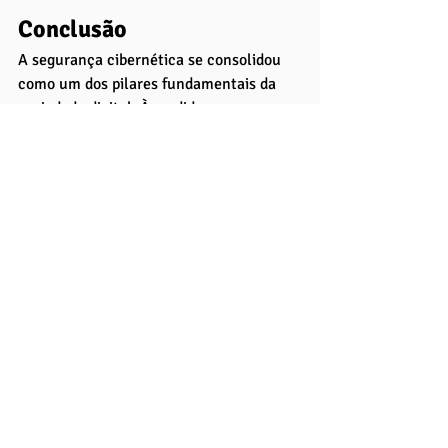
Conclusão
A segurança cibernética se consolidou 
como um dos pilares fundamentais da 
sociedade digital. À medida que nossa 
dependência de sistemas conectados 
cresce, também aumentam as 
possibilidades de ataques, fraudes e 
vazamentos de dados. 
Por isso, investir em proteção digital é 
investir em confiança, continuidade e 
credibilidade — seja você um indivíduo 
ou uma organização.
Mais do que um campo técnico, a 
cibersegurança envolve comportamento, 
responsabilidade e educação contínua. 
Profissionais da área precisam se 