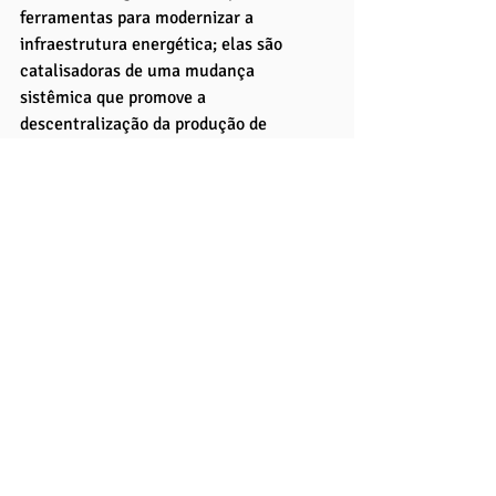
ferramentas para modernizar a 
infraestrutura energética; elas são 
catalisadoras de uma mudança 
sistêmica que promove a 
descentralização da produção de 
energia, aumenta a participação de 
fontes renováveis e melhora a 
autonomia e segurança energética de 
comunidades e negócios.
A evolução para redes inteligentes e a 
adoção de microgrids são imperativas 
para enfrentar os desafios 
contemporâneos, como a crescente 
demanda por energia, a necessidade 
urgente de reduzir as emissões de gases 
de efeito estufa e a busca por maior 
resiliência frente a eventos climáticos 