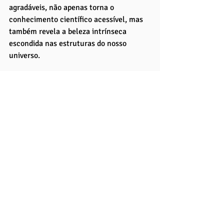
agradáveis, não apenas torna o 
conhecimento científico acessível, mas 
também revela a beleza intrínseca 
escondida nas estruturas do nosso 
universo. 
Essas iniciativas demonstram não 
apenas a capacidade da arte de 
comunicar ideias científicas complexas 
de maneira intuitiva, mas também 
o
 poder da ciência
 em inspirar 
novas 
formas de expressão artística.
A integração da arte com a ciência 
também tem um valor educacional 
imenso, servindo como uma ponte para o 
público geral se engajar com conceitos 
científicos de maneiras que são, ao 
mesmo tempo, informativas e 