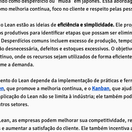
ecido como desperdício ou "muda" em japonês. Essa aborda
omo melhoria contínua, foco no cliente e respeito pelas pes
o Lean estão as ideias de
 eficiência e simplicidade.
 Ele pr
s produtivos para identificar etapas que possam ser elimin
 Desperdícios comuns incluem excesso de produção, tempo
 desnecessária, defeitos e estoques excessivos. O objetivo
tínuo, onde os recursos sejam utilizados de forma eficiente
orme a demanda.
ento do Lean depende da implementação de práticas e ferr
en
, que promove a melhoria contínua, e o 
Kanban
, que ajud
aplicação do Lean não se limita à indústria; ele também po
utros setores.
Lean, as empresas podem melhorar sua competitividade, re
 e aumentar a satisfação do cliente. Ele também incentiva 