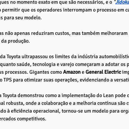
gues no momento exato em que são necessários, e o 
"
Jidok
o permitir que os operadores interrompam o processo em c
s para seu modelo. 
cas não apenas reduziram custos, mas também melhoraram a
e da produção.
 da Toyota ultrapassou os limites da indústria automobilíst
 quanto saúde, tecnologia e varejo começaram a adotar os p
us processos. Gigantes como 
Amazon 
e 
General Electric 
im
o TPS para otimizar suas operações, evidenciando a versati
 a Toyota demonstrou como a implementação do Lean pode c
al robusta, onde a colaboração e a melhoria contínua são 
ado à eficiência operacional, tornou-se um modelo para or
ercados competitivos.