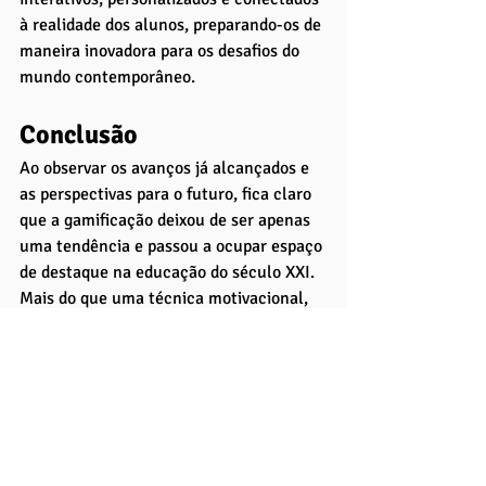
à realidade dos alunos, preparando-os de 
maneira inovadora para os desafios do 
mundo contemporâneo.
Conclusão
Ao observar os avanços já alcançados e 
as perspectivas para o futuro, fica claro 
que a gamificação deixou de ser apenas 
uma tendência e passou a ocupar espaço 
de destaque na educação do século XXI. 
Mais do que uma técnica motivacional, 
ela se consolida como uma metodologia 
capaz de transformar a sala de aula em 
um ambiente interativo, criativo e 
orientado para resultados significativos.
Os casos de sucesso demonstram que os 
benefícios não se restringem apenas ao 