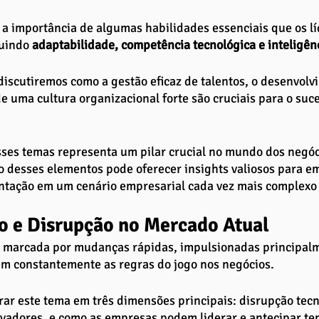
a importância de algumas habilidades essenciais que os l
luindo 
adaptabilidade, competência tecnológica e inteligên
discutiremos como a gestão eficaz de talentos, o desenvolv
e uma cultura organizacional forte são cruciais para o suc
es temas representa um pilar crucial no mundo dos negóci
desses elementos pode oferecer insights valiosos para em
ntação em um cenário empresarial cada vez mais complexo 
o e Disrupção no Mercado Atual
é marcada por mudanças rápidas, impulsionadas principalm
m constantemente as regras do jogo nos negócios. 
ar este tema em três dimensões principais: disrupção tecn
vadores, e como as empresas podem liderar e antecipar te