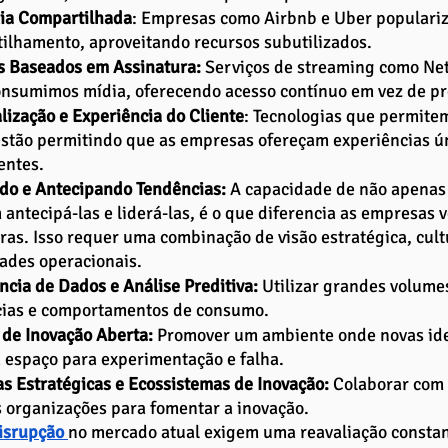
ia Compartilhada
: Empresas como Airbnb e Uber populari
ilhamento, aproveitando recursos subutilizados.
 Baseados em Assinatura:
 Serviços de streaming como Net
nsumimos mídia, oferecendo acesso contínuo em vez de pr
lização e Experiência do Cliente
: Tecnologias que permite
stão permitindo que as empresas ofereçam experiências ún
entes.
do e Antecipando Tendências: 
A capacidade de não apenas
antecipá-las e liderá-las, é o que diferencia as empresas
ras. Isso requer uma combinação de visão estratégica, cult
ades operacionais.
ência de Dados e Análise Preditiva:
 Utilizar grandes volume
ias e comportamentos de consumo.
 de Inovação Aberta:
 Promover um ambiente onde novas idei
 espaço para experimentação e falha.
as Estratégicas e Ecossistemas de Inovação:
 Colaborar com 
s organizações para fomentar a inovação.
isrupção 
no mercado atual exigem uma reavaliação consta