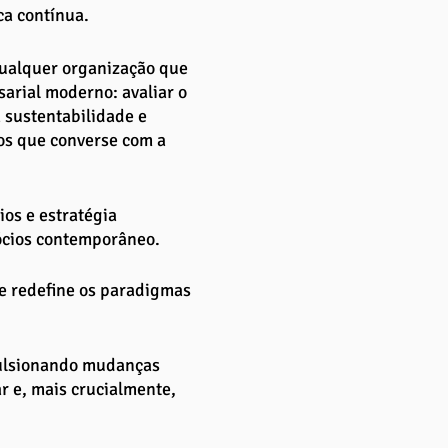
a contínua. 
qualquer organização que 
rial moderno: avaliar o 
 sustentabilidade e 
os que converse com a 
os e estratégia 
ócios contemporâneo.
e redefine os paradigmas 
ulsionando mudanças 
r e, mais crucialmente, 