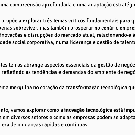
uma compreensão aprofundada e uma adaptação estratégic
e propõe a explorar três temas críticos fundamentais para 
enas sobreviver, mas também prosperar no cenário empresa
inovações e disrupções do mercado atual, relacionando-a à
dade social corporativa, numa liderança e gestão de talent
es temas abrange aspectos essenciais da gestão de negóci
, refletindo as tendências e demandas do ambiente de neg
tema mergulha no coração da transformação tecnológica qu
 
nto, vamos explorar como 
a inovação tecnológica 
está imp
as em diversos setores e como as empresas podem se adapta
a era de mudanças rápidas e contínuas. 