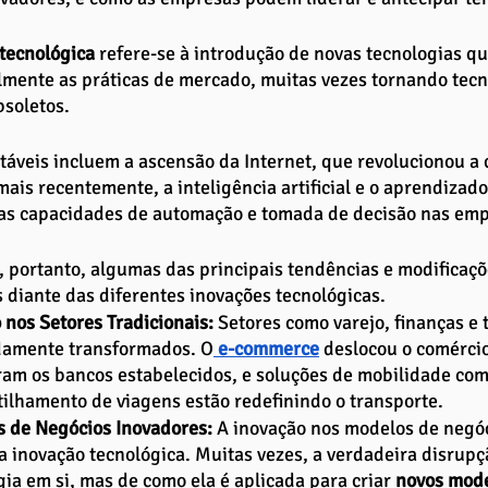
tecnológica
 refere-se à introdução de novas tecnologias q
mente as práticas de mercado, muitas vezes tornando tecn
bsoletos. 
áveis incluem a ascensão da Internet, que revolucionou a 
mais recentemente, a inteligência artificial e o aprendizad
 as capacidades de automação e tomada de decisão nas emp
 portanto, algumas das principais tendências e modificaç
 diante das diferentes inovações tecnológicas. 
 nos Setores Tradicionais:
 Setores como varejo, finanças e 
amente transformados. O
 e-commerce
 deslocou o comércio
ram os bancos estabelecidos, e soluções de mobilidade com
ilhamento de viagens estão redefinindo o transporte.
 de Negócios Inovadores: 
A inovação nos modelos de negóc
a inovação tecnológica. Muitas vezes, a verdadeira disrup
gia em si, mas de como ela é aplicada para criar
 novos mode