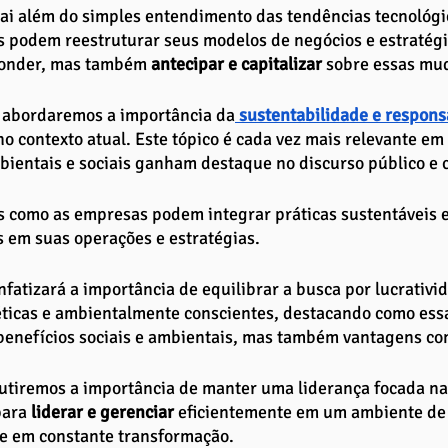
vai além do simples entendimento das tendências tecnológic
 podem reestruturar seus modelos de negócios e estratégi
onder, mas também 
antecipar e capitalizar
 sobre essas mu
 abordaremos a importância da
 sustentabilidade e respons
no contexto atual. Este tópico é cada vez mais relevante 
ientais e sociais ganham destaque no discurso público e c
 como as empresas podem integrar práticas sustentáveis e
 em suas operações e estratégias. 
nfatizará a importância de equilibrar a busca por lucrativ
 éticas e ambientalmente conscientes, destacando como es
benefícios sociais e ambientais, mas também vantagens co
cutiremos a importância de manter uma liderança focada n
ara 
liderar e gerenciar
 eficientemente em um ambiente de
 e em constante transformação. 