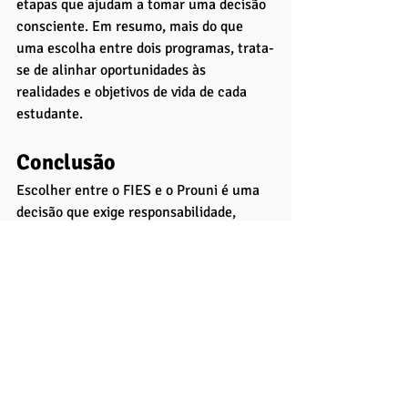
etapas que ajudam a tomar uma decisão 
consciente. Em resumo, mais do que 
uma escolha entre dois programas, trata-
se de alinhar oportunidades às 
realidades e objetivos de vida de cada 
estudante.
Conclusão
Escolher entre o FIES e o Prouni é uma 
decisão que exige responsabilidade, 
autoconhecimento e planejamento. Não 
existe uma resposta única ou universal: 
o melhor caminho dependerá das 
particularidades de cada estudante — 
sua renda, seu desempenho no Enem, 
seus objetivos profissionais e até sua 
relação com o planejamento financeiro.