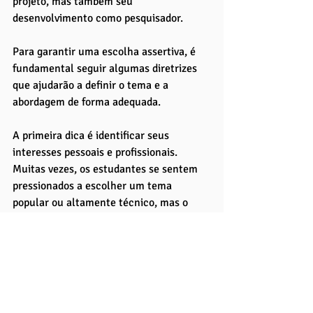
projeto, mas também seu 
desenvolvimento como pesquisador. 
Para garantir uma escolha assertiva, é 
fundamental seguir algumas diretrizes 
que ajudarão a definir o tema e a 
abordagem de forma adequada.
A primeira dica é identificar seus 
interesses pessoais e profissionais. 
Muitas vezes, os estudantes se sentem 
pressionados a escolher um tema 
popular ou altamente técnico, mas o 
mais importante é selecionar um 
assunto que desperte sua curiosidade e 
paixão. Esse interesse pessoal é o que vai 
sustentar sua motivação ao longo do 
processo de pesquisa, que pode ser longo 
e desafiador. 