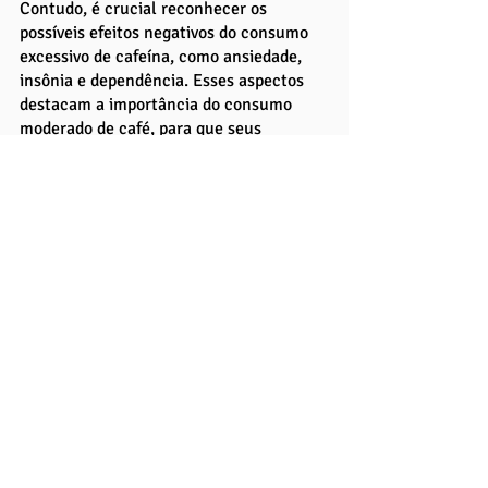
Contudo, é crucial reconhecer os 
possíveis efeitos negativos do consumo 
excessivo de cafeína, como ansiedade, 
insônia e dependência. Esses aspectos 
destacam a importância do consumo 
moderado de café, para que seus 
benefícios sejam aproveitados sem 
comprometer a saúde.
Em relação ao
 café e a memória
, os 
estudos indicam que o consumo 
moderado pode melhorar tanto a 
memória de curto prazo quanto a 
memória a longo prazo. Esta propriedade 
torna o café uma ferramenta útil para 
estudantes e profissionais em busca de 
um impulso na
 capacidade cognitiva. 
No entanto, a resposta à cafeína é 
altamente individualizada, influenciada 