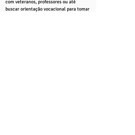
com veteranos, professores ou até 
buscar orientação vocacional para tomar 
decisões mais fundamentadas.
Lembre-se também de que ninguém 
precisa ter tudo resolvido nos primeiros 
semestres. Muitas pessoas descobrem 
novas paixões dentro do próprio curso, 
mudam de rota, ou transformam áreas 
de interesse em oportunidades 
inovadoras ao longo do tempo. O mais 
importante é estar aberto para aprender, 
crescer e se adaptar.
E se, ao final de todas as reflexões, você 
perceber que realmente não se identifica 
com o curso, está tudo bem. Mudar de 
caminho também é um ato de coragem e 
responsabilidade. O autoconhecimento e 