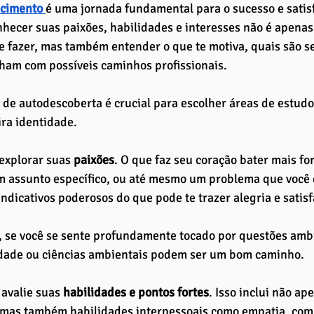
cimento 
é uma jornada fundamental para o sucesso e satis
nhecer suas paixões, habilidades e interesses não é apenas
e fazer, mas também entender o que te motiva, quais são s
nham com possíveis caminhos profissionais. 
 de autodescoberta é crucial para escolher áreas de estudo
ra identidade.
explorar suas 
paixões
. O que faz seu coração bater mais fo
m assunto específico, ou até mesmo um problema que você d
indicativos poderosos do que pode te trazer alegria e satis
 se você se sente profundamente tocado por questões ambi
idade ou ciências ambientais podem ser um bom caminho.
avalie suas 
habilidades e pontos fortes
. Isso inclui não a
 mas também habilidades interpessoais como empatia, comu