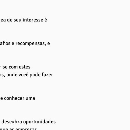
rea de seu interesse é 
safios e recompensas, e 
r-se com estes 
as, onde você pode fazer 
de conhecer uma 
, descubra oportunidades 
 que as empresas 