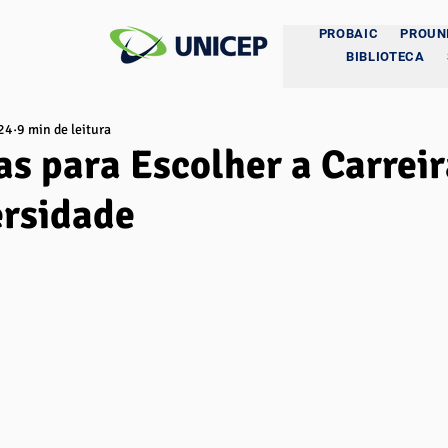
PROBAIC
PROUN
BIBLIOTECA
024
9 min de leitura
as para Escolher a Carrei
ersidade