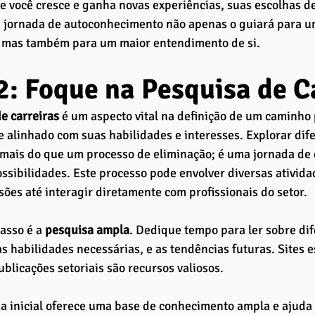
 você cresce e ganha novas experiências, suas escolhas d
 jornada de autoconhecimento não apenas o guiará para um
e, mas também para um maior entendimento de si.
2: Foque na Pesquisa de C
e carreiras 
é um aspecto vital na definição de um caminho p
 e alinhado com suas habilidades e interesses. Explorar dif
 mais do que um processo de eliminação; é uma jornada de
sibilidades. Este processo pode envolver diversas atividad
ssões até interagir diretamente com profissionais do setor.
asso é a 
pesquisa ampla
. Dedique tempo para ler sobre dif
as habilidades necessárias, e as tendências futuras. Sites e
ublicações setoriais são recursos valiosos. 
a inicial oferece uma base de conhecimento ampla e ajuda a