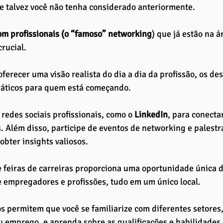
e talvez você não tenha considerado anteriormente.
om profissionais (o “famoso” networking
) que já estão na á
rucial. 
ferecer uma visão realista do dia a dia da profissão, os de
ráticos para quem está começando. 
 redes sociais profissionais, como o 
LinkedIn
, para conecta
s. Além disso, participe de eventos de networking e palestr
obter insights valiosos.
e feiras de carreiras proporciona uma oportunidade única 
 empregadores e profissões, tudo em um único local. 
s permitem que você se familiarize com diferentes setores
u emprego, e aprenda sobre as qualificações e habilidades