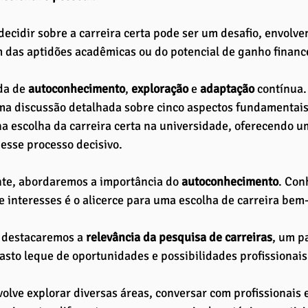
decidir sobre a carreira certa pode ser um desafio, envolve
 das aptidões acadêmicas ou do potencial de ganho finance
da de 
autoconhecimento
, 
exploração 
e 
adaptação 
contínua.
a discussão detalhada sobre cinco aspectos fundamentais
a escolha da carreira certa na universidade, oferecendo u
 esse processo decisivo.
te, abordaremos a importância do 
autoconhecimento
. Con
e interesses é o alicerce para uma escolha de carreira bem
 destacaremos a 
relevância da pesquisa de carreiras
, um p
asto leque de oportunidades e possibilidades profissionais 
volve explorar diversas áreas, conversar com profissionais e