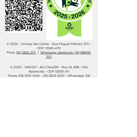
© 2023 - Unicep São Carlos - Rua Miguel Petroni, 5111 -
CEP:
13563-470
Fone:
(16) 3362-2111
|
Whatsapp Vestibular: (16) 99608-
3111
© 2023 - UNICEP - Rio Claro/SP - Rua 1A, 568 - Vila
Aparecida - CEP
13500-511
Fones:
(19) 3531-1340 - (19) 3523
-2001 - Whatsapp:
(19)
99947-5360
© 2023 - UNICEP - Porto Ferreira - Rua Padre Nestor
Cavalcante Maranhão, 40 - CEP
13661-352
Fones: (19) 3585-6111 - (19) 3585-0650 - Whatsapp: (16)
99704-8284
© 2023 - Unicep EAD
Whatsapp : (16) 99752-4656
Política de privacidade do site