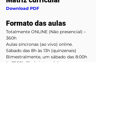
Matriz curricular
Download PDF
Formato das aulas
Totalmente ONLINE (Não presencial) – 
360h
Aulas síncronas (ao vivo) online.
Sábado das 8h às 13h (quinzenais)
Bimestralmente, um sábado das 8:00h 
às 17:00h (1h de intervalo).
Corpo docente
Mestres e doutores
Vagas
40 vagas