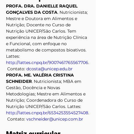
PROFA. DRA. DANIELLE RAQUEL 
GONÇALVES DA COSTA
. Nutricionista; 
Mestre e Doutora em Alimentos e 
Nutrição; Docente no Curso de 
Nutrição UNICEP/São Carlos. Tem 
experiência na área de Nutrição Clínica 
e Funcional, com enfoque no 
metabolismo de compostos bioativos. 
Lattes: 
http://lattes.cnpq.br/9007461765567706
.
 Contato: 
dcosta@unicep.edu.br
PROFA. ME. VALÉRIA CRISTINA 
SCHNEIDER
. Nutricionista; MBA em 
Gestão, Docência e Novas 
Metodologias; Mestre em Alimentos e 
Nutrição; Coordenadora do Curso de 
Nutrição UNICEP/São Carlos. Lattes: 
http://lattes.cnpq.br/6534253554527408
.
 Contato: 
vschneider@unicep.com.br