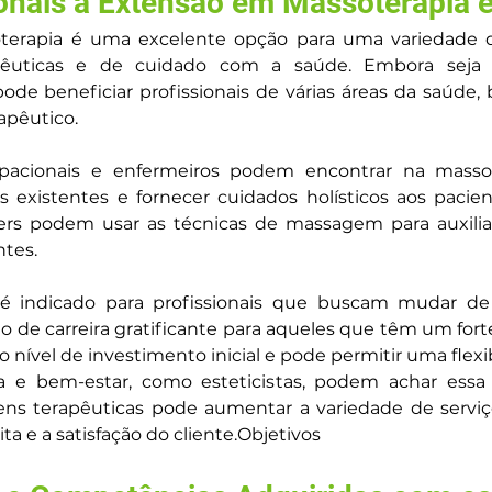
ionais a Extensão em Massoterapia é
erapia é uma excelente opção para uma variedade de 
pêuticas e de cuidado com a saúde. Embora seja p
 pode beneficiar profissionais de várias áreas da saúd
apêutico.
cupacionais e enfermeiros podem encontrar na masso
xistentes e fornecer cuidados holísticos aos paciente
iners podem usar as técnicas de massagem para auxilia
ntes.
indicado para profissionais que buscam mudar de ca
 de carreira gratificante para aqueles que têm um fort
 nível de investimento inicial e pode permitir uma flexib
pa e bem-estar, como esteticistas, podem achar essa
s terapêuticas pode aumentar a variedade de serviços
a e a satisfação do cliente.Objetivos