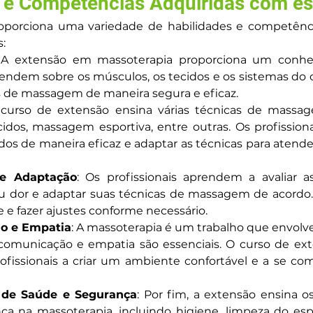
 e Competências Adquiridas com e
orciona uma variedade de habilidades e competências 
:
 A extensão em massoterapia proporciona um conhe
rendem sobre os músculos, os tecidos e os sistemas do
s de massagem de maneira segura e eficaz.
 curso de extensão ensina várias técnicas de massag
os, massagem esportiva, entre outras. Os profissiona
dos de maneira eficaz e adaptar as técnicas para atende
 e Adaptação
: Os profissionais aprendem a avaliar as
ou dor e adaptar suas técnicas de massagem de acordo. 
e e fazer ajustes conforme necessário.
o e Empatia
: A massoterapia é um trabalho que envolve 
 comunicação e empatia são essenciais. O curso de ext
ofissionais a criar um ambiente confortável e a se com
 de Saúde e Segurança
: Por fim, a extensão ensina os
ça na massoterapia, incluindo higiene, limpeza do es