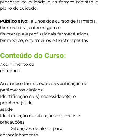
processo de cuidado e as formas registro e 
plano de cuidado.
Público alvo: 
alunos dos cursos de farmácia, 
biomedicina, enfermagem e 
fisioterapia
 e 
profissionais farmacêuticos, 
biomédico, enfermeiros e fisioterapeutas
Conteúdo do Curso:
Acolhimento da 
demanda                                                               
Anamnese farmacêutica e verificação de 
parâmetros clínicos                                     
Identificação da(s) necessidade(s) e 
problema(s) de 
saúde                                                         
Identificação de situações especiais e 
precauções                                                            
         Situações de alerta para 
encaminhamento                        