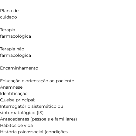
Plano de 
cuidado                                                                  
Terapia 
farmacológica                                                      
Terapia não 
farmacológica                                                      
Encaminhamento                                                
Educação e orientação ao paciente
Anamnese
Identificação;
Queixa principal;
Interrogatório sistemático ou 
sintomatológico (IS)
Antecedentes (pessoais e familiares)
Hábitos de vida
História psicossocial (condições 