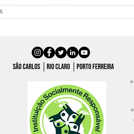
S
São carlos │Rio claro │porto ferreira
© 
©