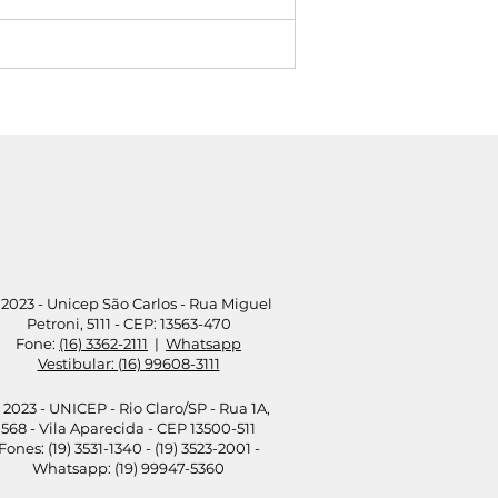
2023 - Unicep São Carlos - Rua Miguel
Petroni, 5111 - CEP: 13563-470
Fone:
(16) 3362-2111
|
Whatsapp
Vestibular: (16) 99608-3111
 2023 - UNICEP - Rio Claro/SP - Rua 1A,
568 - Vila Aparecida - CEP 13500-511
Fones: (19) 3531-1340 - (19) 3523-2001 -
Whatsapp: (19) 99947-5360