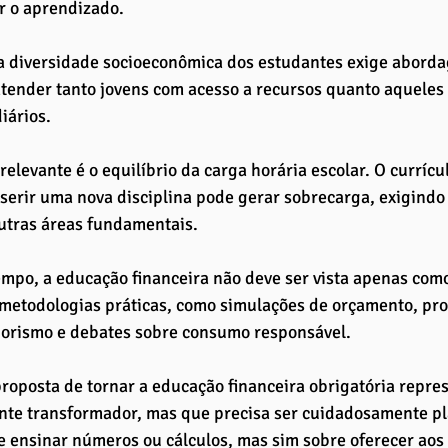
 o aprendizado. 
a diversidade socioeconômica dos estudantes exige aborda
tender tanto jovens com acesso a recursos quanto aqueles
iários.
relevante é o equilíbrio da carga horária escolar. O currícu
nserir uma nova disciplina pode gerar sobrecarga, exigindo
utras áreas fundamentais. 
po, a educação financeira não deve ser vista apenas como
etodologias práticas, como simulações de orçamento, proj
rismo e debates sobre consumo responsável.
proposta de tornar a educação financeira obrigatória repre
nte transformador, mas que precisa ser cuidadosamente pl
 ensinar números ou cálculos, mas sim sobre oferecer aos