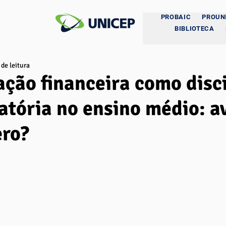
PROBAIC
PROUN
BIBLIOTECA
 de leitura
ção financeira como disc
atória no ensino médio: a
ero?